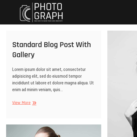
Skip
Dynewski Photo
DYNEWSKI PHOTOGRAPHY
to
content
Standard Blog Post With
Gallery
Lorem ipsum dolor sit amet, consectetur
adipisicing elit, sed do eiusmod tempor
incididunt ut labore et dolore magna aliqua. Ut
enim ad minim veniam, quis…
Standard
View More
Blog
Post
With
Gallery