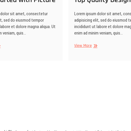
Lorem ipsum dolor sit amet, con
dolor sit amet, consectetur
adipisicing elit, sed do eiusmod 
lit, sed do eiusmod tempor
incididunt ut labore et dolore mag
 labore et dolore magna aliqua. Ut
enim ad minim veniam, quis…
m veniam, quis…
Top
View More
Quality
Design
arted
th
ture