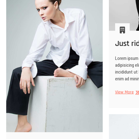
Just ri
Lorem ipsum 
adipisicing e
incididunt ut
enim ad mini
Ju
View More
rid
yo
wa