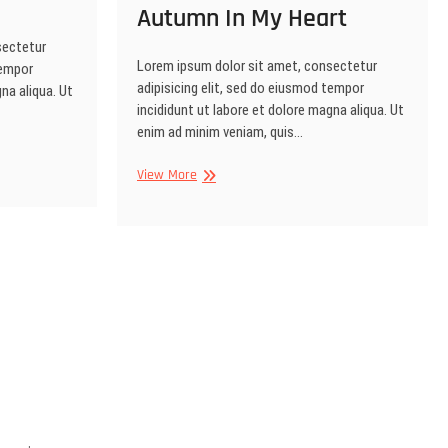
Autumn In My Heart
sectetur
Lorem ipsum dolor sit amet, consectetur
tempor
adipisicing elit, sed do eiusmod tempor
na aliqua. Ut
incididunt ut labore et dolore magna aliqua. Ut
enim ad minim veniam, quis…
Autumn
View More
In
My
Heart