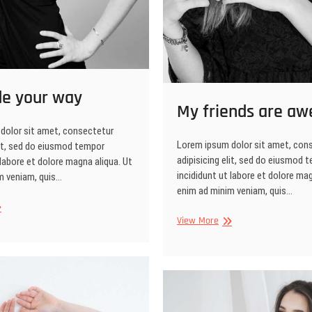
de your way
My friends are a
dolor sit amet, consectetur
Lorem ipsum dolor sit amet, con
lit, sed do eiusmod tempor
adipisicing elit, sed do eiusmod 
 labore et dolore magna aliqua. Ut
incididunt ut labore et dolore mag
m veniam, quis…
enim ad minim veniam, quis…
st
My
View More
e
friends
ur
are
y
awesome