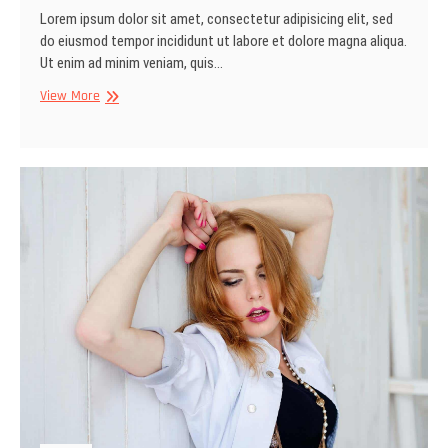
Lorem ipsum dolor sit amet, consectetur adipisicing elit, sed
do eiusmod tempor incididunt ut labore et dolore magna aliqua.
Ut enim ad minim veniam, quis…
Just
View More
ride
your
way