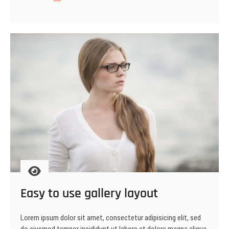
Grid
and
Multiple
galleries
Easy to use gallery layout
Lorem ipsum dolor sit amet, consectetur adipisicing elit, sed
do eiusmod tempor incididunt ut labore et dolore magna aliqua.