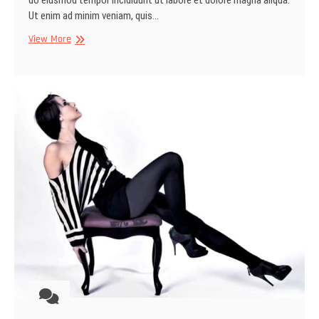
Ut enim ad minim veniam, quis…
Easy
View More
to
use
gallery
layout